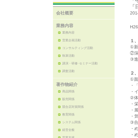
「
「
会社概要
20
業務内容
H2
業務内容
１
営業企画活動
①
コンサルティング活動
②
執筆活動
③
講演・研修･セミナー活動
調査活動
２
①
著作物紹介
・
・
商品関係
②
販売関係
・
競合店対策関係
・
教育関係
・
③
システム関係
・
経営全般
・
営業支援