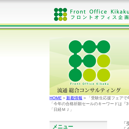
HOME
>
新着情報
> 「受験生応援フェアで
「今年の合格祈願セールのキーワードは『3
「日経ＭＪ」
「
メニュー