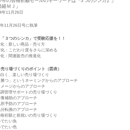
今年の合格祈願セールのキーワードは『3つのシンカ』」
日経ＭＪ」
14年11月26日
6年11月26日号に執筆
、「３つのシンカ」で受験応援を！！
新化：新しい商品・売り方
深化：こだわり度をさらに深める
進化：関連販売の推進化
、売り場づくりのポイント（図表）
面白く、楽しい売り場づくり
「勝つ」というネーミングからのアプローチ
イメージからのアプローチ
体調管理サポートの売り場づくり
栄養補助のアプローチ
風邪予防のアプローチ
気分転換のアプローチ
合格祈願と前祝いの売り場づくり
めでたい魚
めでたい色