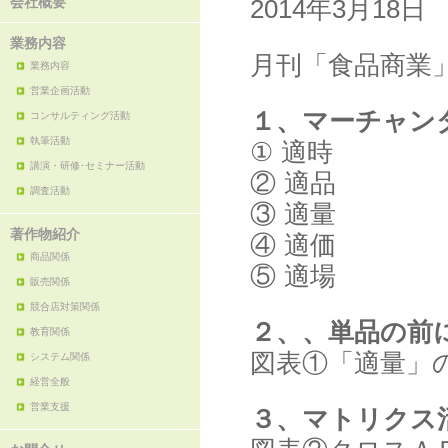
会社概要
2014年3月18日
業務内容
月刊「食品商業」
業務内容
営業企画活動
１、マーチャン
コンサルティング活動
執筆活動
① 適時
講演・研修･セミナー活動
② 適品
調査活動
③ 適量
著作物紹介
④ 適価
商品関係
⑤ 適場
販売関係
競合店対策関係
２、、単品の前
教育関係
図表①「適量」
システム関係
経営全般
営業支援
３、マトリクス