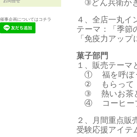
③どん兵衛か
お問合せ
４、全店一丸イ
催事企画についてはコチラ
テーマ：「季節
「免疫力アップ
菓子部門
１、販売テーマ
① 福を呼ぼ
② もらって
③ 熱いお茶
④ コーヒー
２、月間重点販
受験応援アイテ