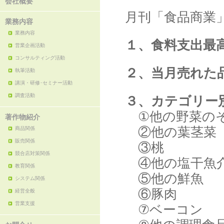
会社概要
月刊「食品商業」
業務内容
業務内容
１、食料支出最
営業企画活動
コンサルティング活動
２、当月売れた
執筆活動
講演・研修･セミナー活動
調査活動
３、カテゴリー
①他の野菜の
著作物紹介
②他の葉茎菜
商品関係
販売関係
③桃
競合店対策関係
④他の塩干魚
教育関係
⑤他の鮮魚
システム関係
⑥豚肉
経営全般
営業支援
⑦ベーコン