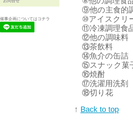
⑧他の調理食
お問合せ
⑨他の主食的
⑩アイスクリ
催事企画についてはコチラ
⑪冷凍調理食
⑫他の調味料
⑬茶飲料
⑭魚介の缶詰
⑮スナック菓
⑯焼酎
⑰洗濯用洗剤
⑱切り花
↑
Back to top