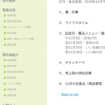
会社概要
月刊「食品商業」2018年10月
業務内容
１、暦・行事
業務内容
営業企画活動
２、ライフスタイル
コンサルティング活動
３、記念日・重点メニュー・販
執筆活動
①11月3日：文化の日
講演・研修･セミナー活動
②11月15日：昆布の日
調査活動
③11月22日：いい夫婦の
④11月29日：いい肉の日
著作物紹介
商品関係
４、チラシテーマ
販売関係
競合店対策関係
５、売上高の消化目標
教育関係
６、11月の注意点（商品管理
システム関係
経営全般
↑
Back to top
営業支援