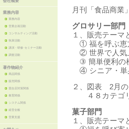
会社概要
月刊「食品商業」
業務内容
業務内容
グロサリー部門
営業企画活動
１、販売テーマ
コンサルティング活動
執筆活動
① 福を呼ぶ恵
講演・研修･セミナー活動
② 世界で人気
調査活動
③ 簡単便利の
著作物紹介
④ シニア・単
商品関係
販売関係
２、図表 2月
競合店対策関係
４８カテゴリ
教育関係
システム関係
菓子部門
経営全般
営業支援
１、販売テーマ