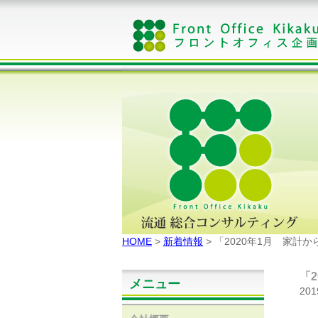
HOME
>
新着情報
> 「2020年1月 家計
「
メニュー
20