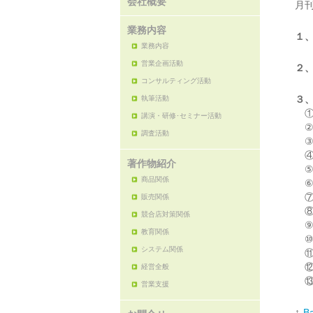
会社概要
月刊
業務内容
１、
業務内容
営業企画活動
２、
コンサルティング活動
３
執筆活動
①
講演・研修･セミナー活動
②
調査活動
③
④
著作物紹介
⑤
商品関係
⑥
⑦
販売関係
⑧
競合店対策関係
⑨
教育関係
⑩
システム関係
⑪
⑫
経営全般
⑬
営業支援
↑
Ba