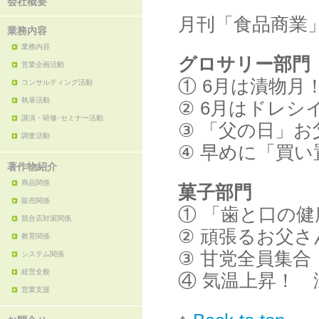
会社概要
月刊「食品商業」
業務内容
業務内容
グロサリー部門
営業企画活動
① 6月は漬物
コンサルティング活動
執筆活動
② 6月はドレ
講演・研修･セミナー活動
③ 「父の日」
調査活動
④ 早めに「買
著作物紹介
商品関係
菓子部門
販売関係
① 「歯と口の
競合店対策関係
② 頑張るお父
教育関係
③ 甘党全員集
システム関係
経営全般
④ 気温上昇！
営業支援