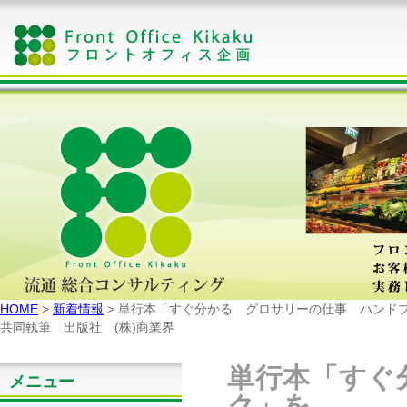
HOME
>
新着情報
> 単行本「すぐ分かる グロサリーの仕事 ハンド
共同執筆 出版社 (株)商業界
単行本「すぐ
メニュー
ク」を