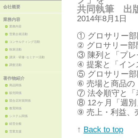
共同執筆 出版
会社概要
2014年8月1日
業務内容
業務内容
① グロサリー
営業企画活動
コンサルティング活動
② グロサリー
執筆活動
③ 陳列と「プ
講演・研修･セミナー活動
④ 提案と「イ
調査活動
⑤ グロサリー
著作物紹介
⑥ 売場と商品の
商品関係
⑦ 法令順守と
販売関係
⑧ 12ヶ月「週
競合店対策関係
教育関係
⑨ 売上・利益
システム関係
経営全般
↑
Back to top
営業支援