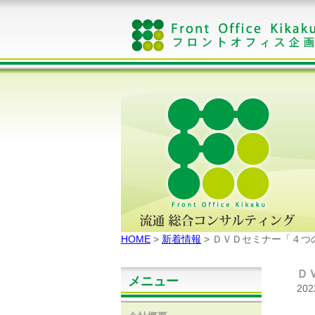
HOME
>
新着情報
> ＤＶＤセミナー「４つ
Ｄ
メニュー
20