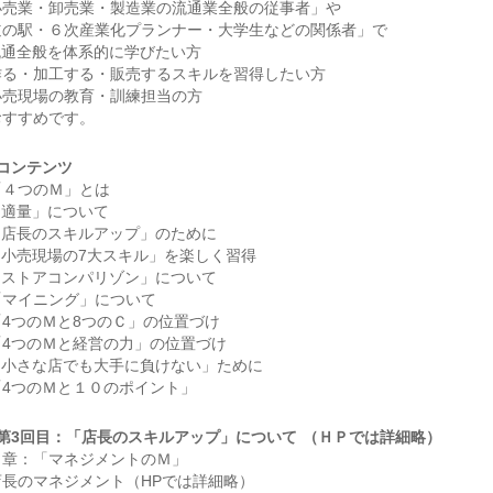
小売業・卸売業・製造業の流通業全般の従事者」や
道の駅・６次産業化プランナー・大学生などの関係者」で
流通全般を体系的に学びたい方
作る・加工する・販売するスキルを習得したい方
小売現場の教育・訓練担当の方
おすすめです。
，コンテンツ
「４つのＭ」とは
「適量」について
「店長のスキルアップ」のために
「小売現場の7大スキル」を楽しく習得
「ストアコンパリゾン」について
「マイニング」について
「4つのＭと8つのＣ」の位置づけ
「4つのＭと経営の力」の位置づけ
「小さな店でも大手に負けない」ために
「4つのＭと１０のポイント」
，第3回目：「店長のスキルアップ」について （ＨＰでは詳細略）
１章：「マネジメントのＭ」
店長のマネジメント（HPでは詳細略）