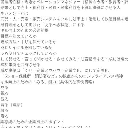
管理者性格：現場オペレーションマネジャー（指揮命令者・教育者・
結果として売上・祖利益・経費・経常利益を予算即決算にさせる人
マネジメントとは
商品・人・売場・販売システムをフルに効率よく活用して数値目標を
経営理念として掲げた「あるべき状態」にする
スキル向上のための必須前提
目標を決めているか
達成方法・手順を決めているか
ＱＣサイクルを回しているか
５Ｗ３Ｈでチェックしているか
して見せる・言って聞かせる・させてみる・助言指導する・成功は褒
成功事例を共有させる
成功事例は「くせ＝企業ノウハウ＝企業文化」にして定着化
「5ショ＝保健所・消防署など」の観点からのコンプライアンス精神
スキル向上のための「みる」能力（具体的な事例省略）
見る
視る
観る
覧る（造語）
診る
看る
企業存続のための企業風土のポイント
安・正・早・楽（ムダ・ムリ・ムラがなく楽しく）