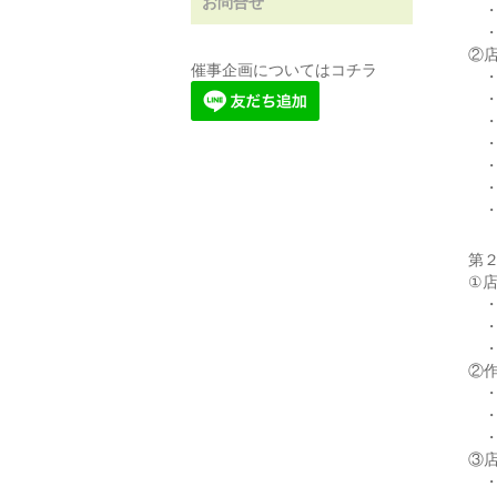
お問合せ
・
・
②
催事企画についてはコチラ
・
・
・
・
・
・
・
第
①
・
・
・
②
・
・
・
③
・