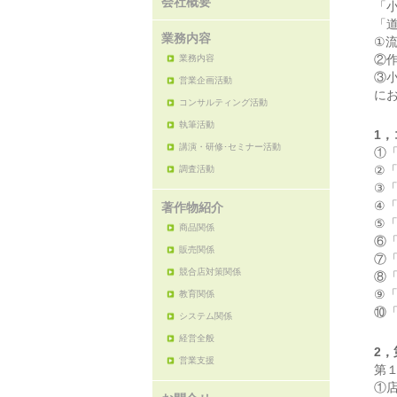
会社概要
「
「
業務内容
①
②
業務内容
③
営業企画活動
に
コンサルティング活動
執筆活動
1
講演・研修･セミナー活動
①
②
調査活動
③
④
著作物紹介
⑤
商品関係
⑥
販売関係
⑦
競合店対策関係
⑧
⑨
教育関係
⑩
システム関係
経営全般
2
営業支援
第
①