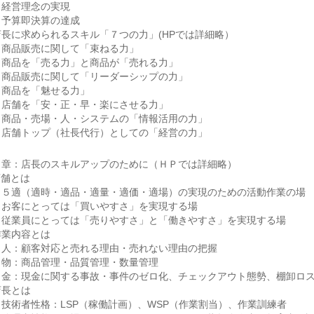
経営理念の実現
予算即決算の達成
店長に求められるスキル「７つの力」(HPでは詳細略）
商品販売に関して「束ねる力」
商品を「売る力」と商品が「売れる力」
商品販売に関して「リーダーシップの力」
商品を「魅せる力」
店舗を「安・正・早・楽にさせる力」
商品・売場・人・システムの「情報活用の力」
店舗トップ（社長代行）としての「経営の力」
２章：店長のスキルアップのために（ＨＰでは詳細略）
店舗とは
５適（適時・適品・適量・適価・適場）の実現のための活動作業の場
お客にとっては「買いやすさ」を実現する場
従業員にとっては「売りやすさ」と「働きやすさ」を実現する場
作業内容とは
人：顧客対応と売れる理由・売れない理由の把握
物：商品管理・品質管理・数量管理
金：現金に関する事故・事件のゼロ化、チェックアウト態勢、棚卸ロ
店長とは
技術者性格：LSP（稼働計画）、WSP（作業割当）、作業訓練者