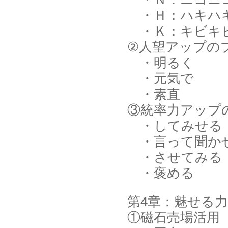
・Ｈ：ハキハ
・Ｋ：キビキ
②人望アップの
・明るく
・元気で
・素直
③統率力アップ
・してみせる
・言って聞か
・させてみる
・褒める
第4章：魅せる
①磁石売場活用