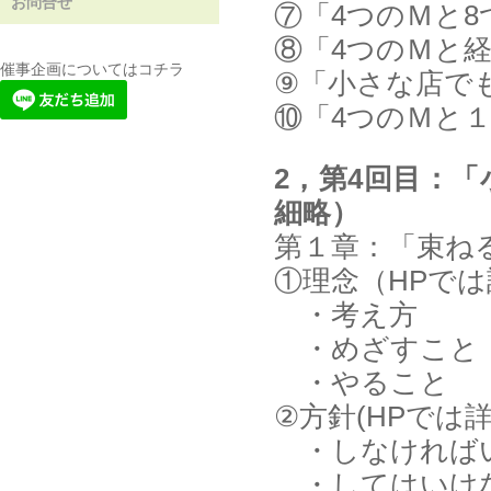
お問合せ
⑦「4つのＭと
⑧「4つのＭと
催事企画についてはコチラ
⑨「小さな店で
⑩「4つのＭと
2，第4回目：
細略）
第１章：「束ね
①理念（HPで
・考え方
・めざすこと
・やること
②方針(HPでは
・しなければ
・してはいけ