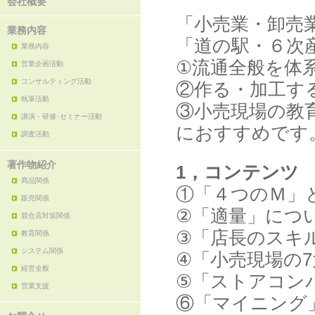
会社概要
「小売業・卸売
業務内容
「道の駅・６次
業務内容
①流通全般を体
営業企画活動
コンサルティング活動
②作る・加工す
執筆活動
③小売現場の教
講演・研修･セミナー活動
におすすめです
調査活動
著作物紹介
1，コンテンツ
商品関係
①「４つのＭ」
販売関係
②「適量」につ
競合店対策関係
③「店長のスキ
教育関係
システム関係
④「小売現場の
経営全般
⑤「ストアコン
営業支援
⑥「マイニング