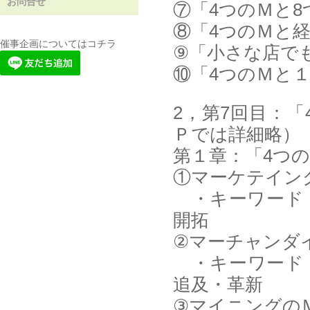
お問合せ
⑦「4つのＭと
⑧「4つのＭと
催事企画についてはコチラ
⑨「小さな店で
⑩「4つのＭと
2，第7回目：
Ｐでは詳細略）
第１章：「4つ
①マーケテイン
・キーワード：
開拓
②マーチャンダ
・キーワード：
追及・革新
③マイニングの