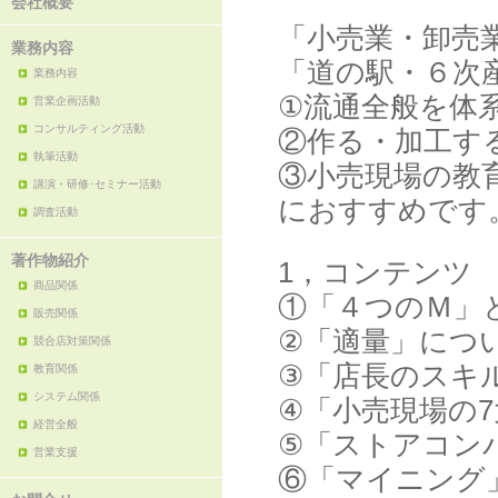
会社概要
「小売業・卸売
業務内容
「道の駅・６次
業務内容
①流通全般を体
営業企画活動
コンサルティング活動
②作る・加工す
執筆活動
③小売現場の教
講演・研修･セミナー活動
におすすめです
調査活動
著作物紹介
1，コンテンツ
商品関係
①「４つのＭ」
販売関係
②「適量」につ
競合店対策関係
③「店長のスキ
教育関係
システム関係
④「小売現場の
経営全般
⑤「ストアコン
営業支援
⑥「マイニング