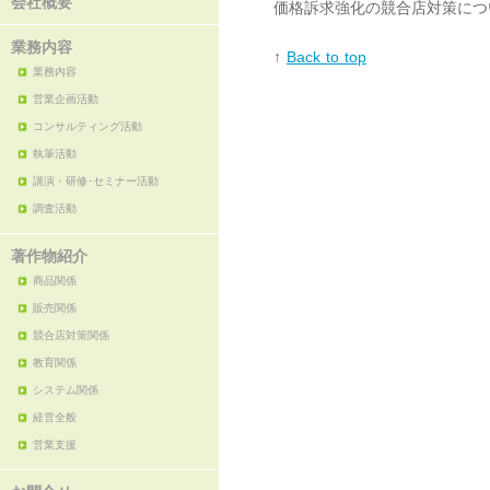
会社概要
価格訴求強化の競合店対策につ
業務内容
↑
Back to top
業務内容
営業企画活動
コンサルティング活動
執筆活動
講演・研修･セミナー活動
調査活動
著作物紹介
商品関係
販売関係
競合店対策関係
教育関係
システム関係
経営全般
営業支援