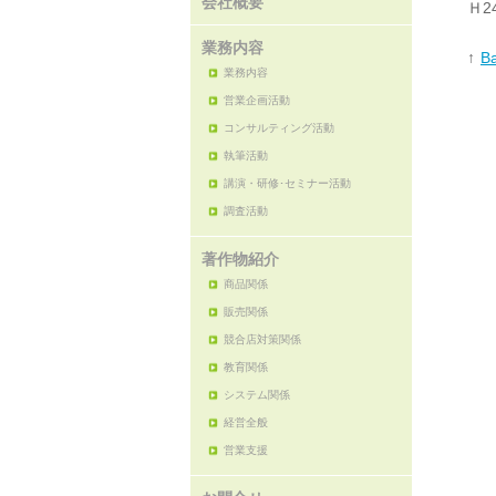
会社概要
Ｈ
業務内容
↑
Ba
業務内容
営業企画活動
コンサルティング活動
執筆活動
講演・研修･セミナー活動
調査活動
著作物紹介
商品関係
販売関係
競合店対策関係
教育関係
システム関係
経営全般
営業支援