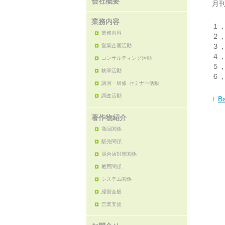
会社概要
月刊
業務内容
１
業務内容
２
３
営業企画活動
４
コンサルティング活動
５
執筆活動
６
講演・研修･セミナー活動
調査活動
↑
Ba
著作物紹介
商品関係
販売関係
競合店対策関係
教育関係
システム関係
経営全般
営業支援